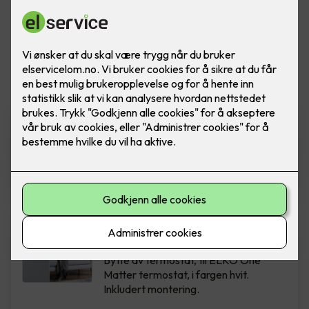
Vis flere
filtre
ELKO Dimmer - RS16/315 LED
Ferdig montert utskift dimmer
RS16/315 GLE PH (Polarhvit)
2,290
,-
Bytte av termostat - ELKO
One Hvit
Bytte av termostat, til ELKO One
Matter termostat, i fargen hvit.
Inkludert montering.