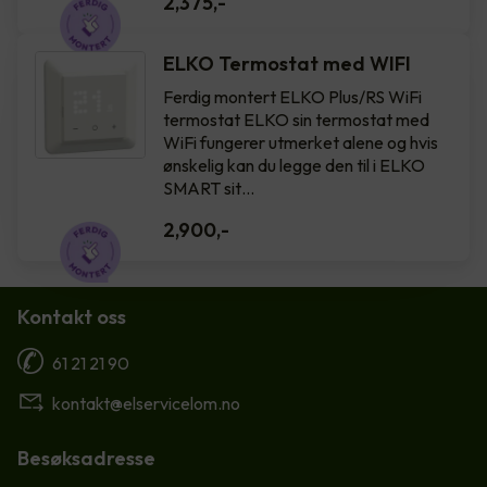
2,375
,-
ELKO Termostat med WIFI
Ferdig montert ELKO Plus/RS WiFi
termostat ELKO sin termostat med
WiFi fungerer utmerket alene og hvis
ønskelig kan du legge den til i ELKO
SMART sit…
2,900
,-
Kontakt oss
61 21 21 90
kontakt@elservicelom.no
Besøksadresse